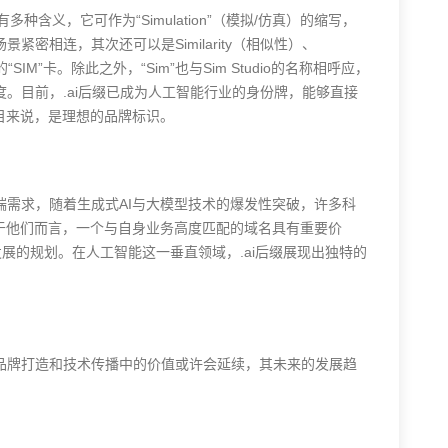
有多种含义，它可作为“Simulation”（模拟/仿真）的缩写，
密相连，其次还可以是Similarity（相似性）、
IM”卡。除此之外，“Sim”也与Sim Studio的名称相呼应，
。目前，.ai后缀已成为人工智能行业的身份牌，能够直接
目来说，是理想的品牌标识。
端需求，随着生成式AI与大模型技术的爆发性突破，许多科
于他们而言，一个与自身业务高度匹配的域名具有重要价
对未来发展的规划。在人工智能这一垂直领域，.ai后缀展现出独特的
名在品牌打造和技术传播中的价值或许会延续，其未来的发展趋