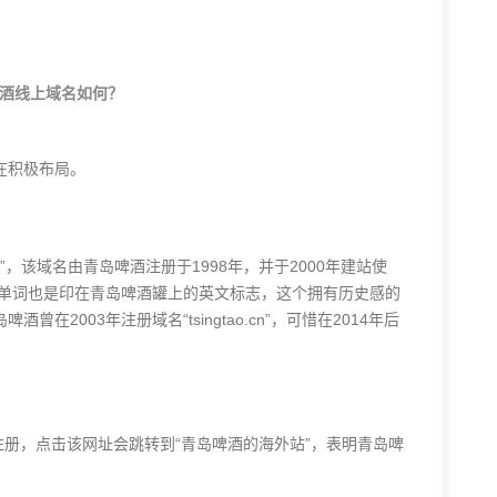
酒线上域名如何？
在积极布局。
.cn”，该域名由青岛啤酒注册于1998年，并于2000年建站使
译，该单词也是印在青岛啤酒罐上的英文标志，这个拥有历史感的
2003年注册域名“tsingtao.cn”，可惜在2014年后
98年被注册，点击该网址会跳转到“青岛啤酒的海外站”，表明青岛啤