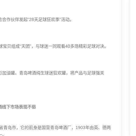
合作伙伴发起“28天足球狂欢季”活动。
球宝贝组成“天团”，与球迷一同观看40多场精彩足球对决。
彩加油罐、青岛啤酒纯生球迷狂欢罐，将产品与足球强关
酒线下市场表现不俗
省青岛市，它的前身是国营青岛啤酒厂，1903年由英、德两
一。